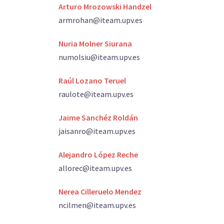
Arturo Mrozowski Handzel
armrohan@iteam.upv.es
Nuria Molner Siurana
numolsiu@iteam.upv.es
Raúl Lozano Teruel
raulote@iteam.upv.es
Jaime Sanchéz Roldán
jaisanro@iteam.upv.es
Alejandro López Reche
allorec@iteam.upv.es
Nerea Cilleruelo Mendez
ncilmen@iteam.upv.es