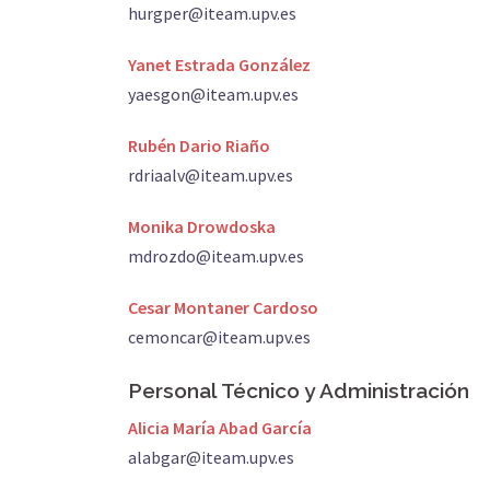
hurgper@iteam.upv.es
Yanet Estrada González
yaesgon@iteam.upv.es
Rubén Dario Riaño
rdriaalv@iteam.upv.es
Monika Drowdoska
mdrozdo@iteam.upv.es
Cesar Montaner Cardoso
cemoncar@iteam.upv.es
Personal Técnico y Administración
Alicia María Abad García
alabgar@iteam.upv.es