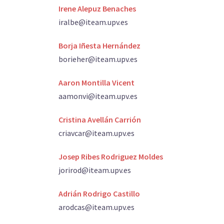
Irene Alepuz Benaches
iralbe@iteam.upv.es
Borja Iñesta Hernández
borieher@iteam.upv.es
Aaron Montilla Vicent
aamonvi@iteam.upv.es
Cristina Avellán Carrión
criavcar@iteam.upv.es
Josep Ribes Rodriguez Moldes
jorirod@iteam.upv.es
Adrián Rodrigo Castillo
arodcas@iteam.upv.es