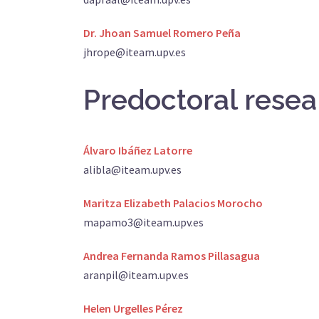
Dr. Jhoan Samuel Romero Peña
jhrope@iteam.upv.es
Predoctoral resea
Álvaro Ibáñez Latorre
alibla@iteam.upv.es
Maritza Elizabeth Palacios Morocho
mapamo3@iteam.upv.es
Andrea Fernanda Ramos Pillasagua
aranpil@iteam.upv.es
Helen Urgelles Pérez