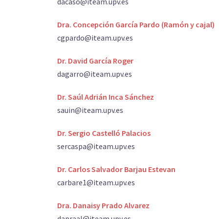
dacaso@iteam.upv.es
Dra. Concepción García Pardo (Ramón y cajal)
cgpardo@iteam.upv.es
Dr. David García Roger
dagarro@iteam.upv.es
Dr. Saúl Adrián Inca Sánchez
sauin@iteam.upv.es
Dr. Sergio Castelló Palacios
sercaspa@iteam.upv.es
Dr. Carlos Salvador Barjau Estevan
carbare1@iteam.upv.es
Dra. Danaisy Prado Alvarez
dapraal@iteam.upv.es