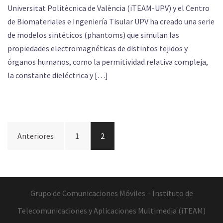
Universitat Politècnica de València (iTEAM-UPV) y el Centro
de Biomateriales e Ingeniería Tisular UPV ha creado una serie
de modelos sintéticos (phantoms) que simulan las
propiedades electromagnéticas de distintos tejidos y
órganos humanos, como la permitividad relativa compleja,
la constante dieléctrica y […]
Navegación
Anteriores
1
2
de
entradas
Grupo de Comunicaciones Móviles –
Instituto de
Telecomunicaciones y Aplicaciones Multimedia (iTEAM)